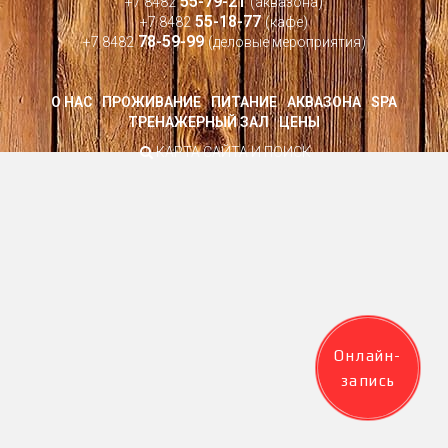
55-79-21
+7 8482
(аквазона)
55-18-77
+7 8482
(кафе)
78-59-99
+7 8482
(деловые мероприятия)
О НАС
ПРОЖИВАНИЕ
ПИТАНИЕ
АКВАЗОНА
SPA
ТРЕНАЖЕРНЫЙ ЗАЛ
ЦЕНЫ
КАРТА САЙТА И ПОИСК
Онлайн-
запись